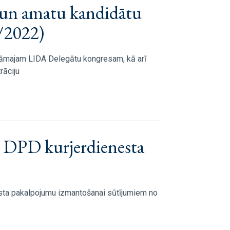
 un amatu kandidātu
7/2022)
āmajam LIDA Delegātu kongresam, kā arī
rāciju
t DPD kurjerdienesta
sta pakalpojumu izmantošanai sūtījumiem no