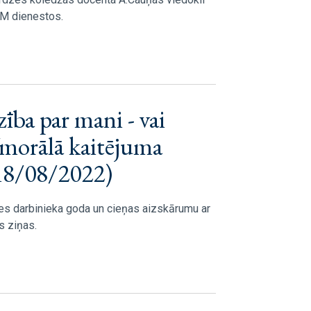
IeM dienestos.
ība par mani - vai
/morālā kaitējuma
18/08/2022)
des darbinieka goda un cieņas aizskārumu ar
s ziņas.