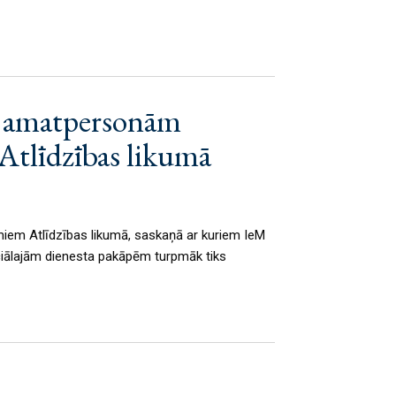
kā amatpersonām
 Atlīdzības likumā
miem Atlīdzības likumā, saskaņā ar kuriem IeM 
ālajām dienesta pakāpēm turpmāk tiks 
kumu pildīšanu svētku dienās.