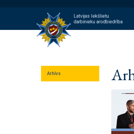
Latvijas Iekšlietu
darbinieku arodbiedrība
Arh
Arhīvs