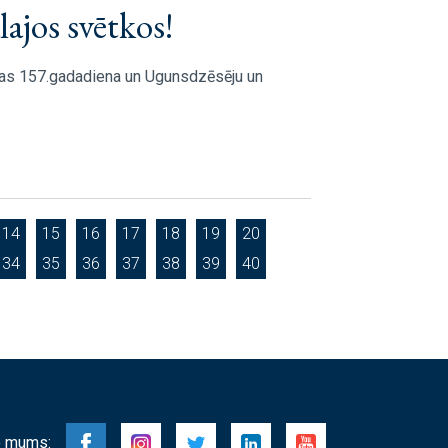
ajos svētkos!
as 157.gadadiena un Ugunsdzēsēju un
14
15
16
17
18
19
20
34
35
36
37
38
39
40
 mums: