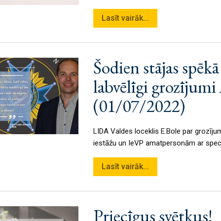
Lasīt vairāk...
Šodien stājas spē
labvēlīgi grozījumi
(01/07/2022)
LIDA Valdes loceklis E.Bole par grozīju
iestāžu un IeVP amatpersonām ar speci
izmaksāta piemaksa par dienesta pienā
Lasīt vairāk...
Priecīgus svētkus!