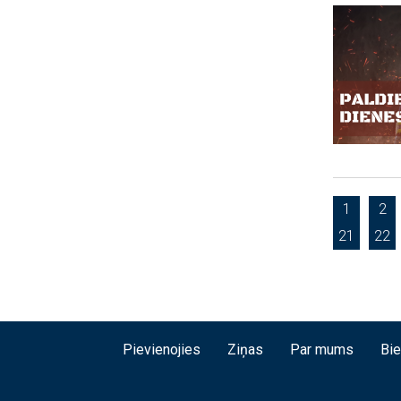
1
2
21
22
Pievienojies
Ziņas
Par mums
Bi