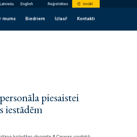
Latviešu
English
Reģistrēties
Ienākt
r mums
Biedriem
Izlasi!
Kontakti
ersonāla piesaistei
as iestādēm
ardzes koledžas docenta A.Cauņas viedokli