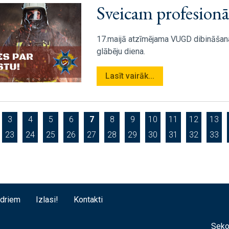
Sveicam profesionāl
17.maijā atzīmējama VUGD dibināšan
glābēju diena.
Lasīt vairāk...
3
4
5
6
7
8
9
10
11
12
13
23
24
25
26
27
28
29
30
31
32
33
edriem
Izlasi!
Kontakti
Seko