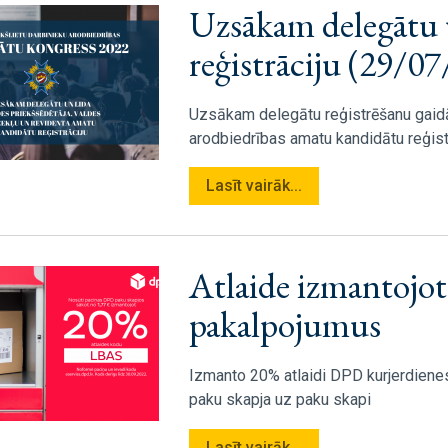
Uzsākam delegātu
reģistrāciju (29/0
Uzsākam delegātu reģistrēšanu gaid
arodbiedrības amatu kandidātu reģist
Lasīt vairāk...
Atlaide izmantojo
pakalpojumus
Izmanto 20% atlaidi DPD kurjerdiene
paku skapja uz paku skapi
Lasīt vairāk...