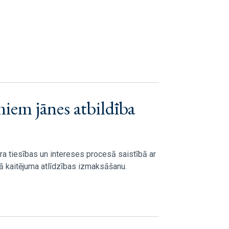
miem jānes atbildība
dra tiesības un intereses procesā saistībā ar
ā kaitējuma atlīdzības izmaksāšanu.