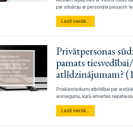
par situāciju ar personāla piesaisti 
Lasīt vairāk...
Privātpersonas sūdz
pamats tiesvedībai
atlīdzinājumam? (
Priekšnoteikumi atbildībai par iestā
iesniegumu, kurā ietvertas nepatiesa
Lasīt vairāk...