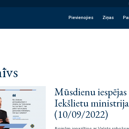
Pievienojies
Ziņas
Pa
īvs
Mūsdienu iespējas p
Iekšlietu ministrij
(10/09/2022)
Aicinām iepazīties ar Valsts robežs