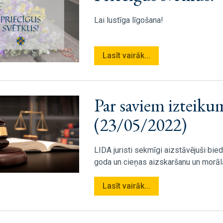
Lai lustīga līgošana!
Lasīt vairāk...
Par saviem izteiku
(23/05/2022)
LIDA juristi sekmīgi aizstāvējuši bie
goda un cieņas aizskaršanu un morāl
Lasīt vairāk...