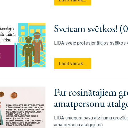
Sveicam svētkos! (
LIDA sveic profesionālajos svētkos 
Lasīt vairāk...
Par rosinātajiem g
amatpersonu atalg
LIDA sniegusi savu atzinumu grozīju
amatpersonu atalgojumā