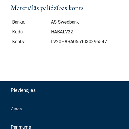
Materiālās palīdzības konts
Banka:
AS Swedbank
Kods:
HABALV22
Konts:
LV20HABA0551030396547
Pievienojies
Ziņas
Par mums