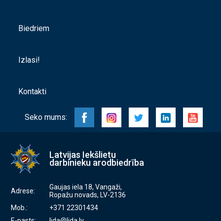
Biedriem
Izlasi!
Kontakti
Seko mums:
Latvijas Iekšlietu
darbinieku arodbiedrība
Gaujas iela 18, Vangaži,
Adrese:
Ropažu novads, LV-2136
Mob.:
+371 22301434
E-pasts:
lida@lida.lv