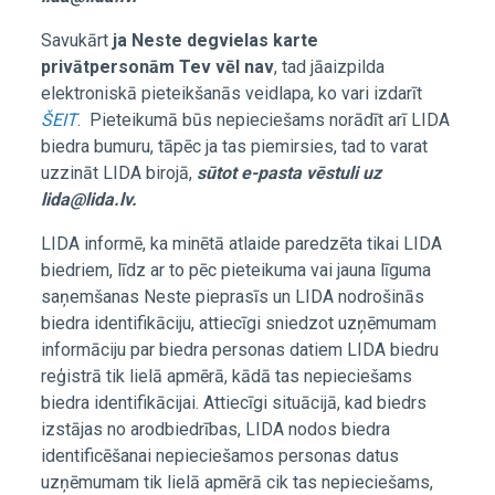
Savukārt
ja Neste degvielas karte
privātpersonām Tev vēl nav
, tad jāaizpilda
elektroniskā pieteikšanās veidlapa, ko vari izdarīt
ŠEIT
. Pieteikumā būs nepieciešams norādīt arī LIDA
biedra bumuru, tāpēc ja tas piemirsies, tad to varat
uzzināt LIDA birojā,
sūtot e-pasta vēstuli uz
lida@lida.lv.
LIDA informē, ka minētā atlaide paredzēta tikai LIDA
biedriem, līdz ar to pēc pieteikuma vai jauna līguma
saņemšanas Neste pieprasīs un LIDA nodrošinās
biedra identifikāciju, attiecīgi sniedzot uzņēmumam
informāciju par biedra personas datiem LIDA biedru
reģistrā tik lielā apmērā, kādā tas nepieciešams
biedra identifikācijai. Attiecīgi situācijā, kad biedrs
izstājas no arodbiedrības, LIDA nodos biedra
identificēšanai nepieciešamos personas datus
uzņēmumam tik lielā apmērā cik tas nepieciešams,