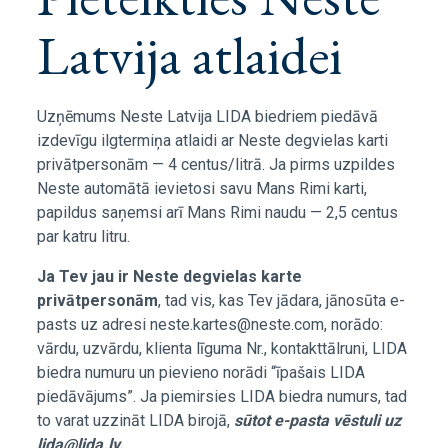
Latvija atlaidei
Uzņēmums Neste Latvija LIDA biedriem piedāvā
izdevīgu ilgtermiņa atlaidi ar Neste degvielas karti
privātpersonām — 4 centus/litrā. Ja pirms uzpildes
Neste automātā ievietosi savu Mans Rimi karti,
papildus saņemsi arī Mans Rimi naudu — 2,5 centus
par katru litru.
Ja Tev jau ir Neste degvielas karte
privātpersonām
, tad vis, kas Tev jādara, jānosūta e-
pasts uz adresi neste.kartes@neste.com, norādo:
vārdu, uzvārdu, klienta līguma Nr., kontakttālruni, LIDA
biedra numuru un pievieno norādi “īpašais LIDA
piedāvājums”. Ja piemirsies LIDA biedra numurs, tad
to varat uzzināt LIDA birojā,
sūtot e-pasta vēstuli uz
lida@lida.lv.