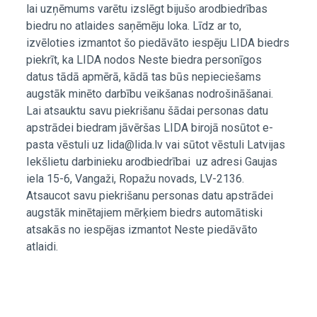
lai uzņēmums varētu izslēgt bijušo arodbiedrības
biedru no atlaides saņēmēju loka. Līdz ar to,
izvēloties izmantot šo piedāvāto iespēju LIDA biedrs
piekrīt, ka LIDA nodos Neste biedra personīgos
datus tādā apmērā, kādā tas būs nepieciešams
augstāk minēto darbību veikšanas nodrošināšanai.
Lai atsauktu savu piekrišanu šādai personas datu
apstrādei biedram jāvēršas LIDA birojā nosūtot e-
pasta vēstuli uz lida@lida.lv vai sūtot vēstuli Latvijas
Iekšlietu darbinieku arodbiedrībai uz adresi Gaujas
iela 15-6, Vangaži, Ropažu novads, LV-2136.
Atsaucot savu piekrišanu personas datu apstrādei
augstāk minētajiem mērķiem biedrs automātiski
atsakās no iespējas izmantot Neste piedāvāto
atlaidi.