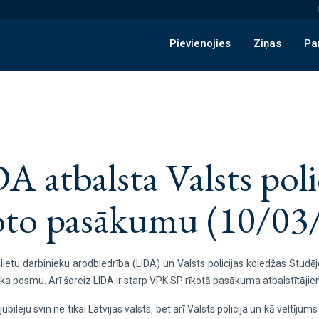
Pievienojies
Ziņas
Pa
A atbalsta Valsts poli
oto pasākumu (10/03
šlietu darbinieku arodbiedrība (LIDA) un Valsts policijas koledžas Stu
aika posmu. Arī šoreiz LIDA ir starp VPK SP rīkotā pasākuma atbalstītājie
ubileju svin ne tikai Latvijas valsts, bet arī Valsts policija un kā veltīj