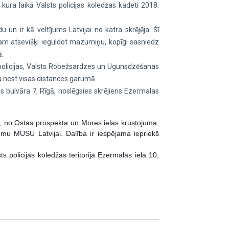
 kura laikā Valsts policijas koledžas kadeti 2018.
 un ir kā veltījums Latvijai no katra skrējēja. Šī
ram atsevišķi ieguldot mazumiņu, kopīgi sasniedz
ā.
ts policijas, Valsts Robežsardzes un Ugunsdzēšanas
umu nest visas distances garumā.
s bulvāra 7, Rīgā, noslēgsies skrējiens Ezermalas
, no Ostas prospekta un Mores ielas krustojuma,
mu MŪSU Latvijai. Dalība ir iespējama iepriekš
 policijas koledžas teritorijā Ezermalas ielā 10,