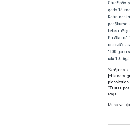
Studējošo pa
gada 18. mar
Katrs noskr
pasākuma id
lielus mērķu
Pasākumā “Va
un civilās a
“100 gadu s
ielā 10, Rīgā
Skrējiena k
jebkuram gr
piesakoties
“Tautas pos
Rīgā.
Mūsu veltīj