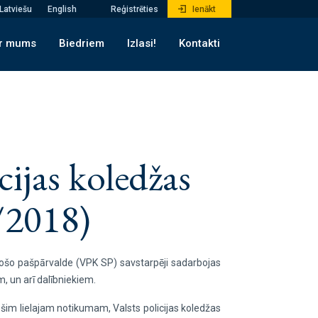
Latviešu
English
Reģistrēties
Ienākt
r mums
Biedriem
Izlasi!
Kontakti
cijas koledžas
/2018)
dējošo pašpārvalde (VPK SP) savstarpēji sadarbojas
m, un arī dalībniekiem.
ums šim lielajam notikumam, Valsts policijas koledžas