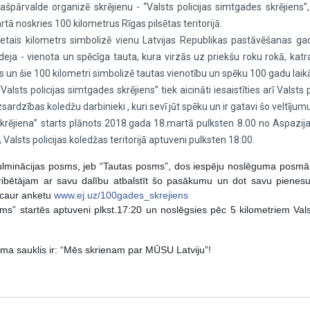
špārvalde organizē skrējienu - “Valsts policijas simtgades skrējiens”,
tā noskries 100 kilometrus Rīgas pilsētas teritorijā.
ietais kilometrs simbolizē vienu Latvijas Republikas pastāvēšanas gadu
eja - vienota un spēcīga tauta, kura virzās uz priekšu roku rokā, kat
s un šie 100 kilometri simbolizē tautas vienotību un spēku 100 gadu laik
lsts policijas simtgades skrējiens” tiek aicināti iesaistīties arī Vals
izsardzības koledžu darbinieki , kuri sevī jūt spēku un ir gatavi šo veltīj
krējiena” starts plānots 2018.gada 18.martā pulksten 8.00 no Aspazija
, Valsts policijas koledžas teritorijā aptuveni pulksten 18:00.
ulminācijas posms, jeb “Tautas posms”, dos iespēju noslēguma posmā
ibētājam ar savu dalību atbalstīt šo pasākumu un dot savu pienesu
 caur anketu
www.ej.uz/100gades_skrejiens
ms” startēs aptuveni plkst.17:20 un noslēgsies pēc 5 kilometriem Valsts
uma sauklis ir: “Mēs skrienam par MŪSU Latviju”!