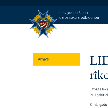
Latvijas Iekšlietu
darbinieku arodbiedrība
LID
Arhīvs
rīk
Latvijas Iek
jau ilgāku l
Simts gadu j