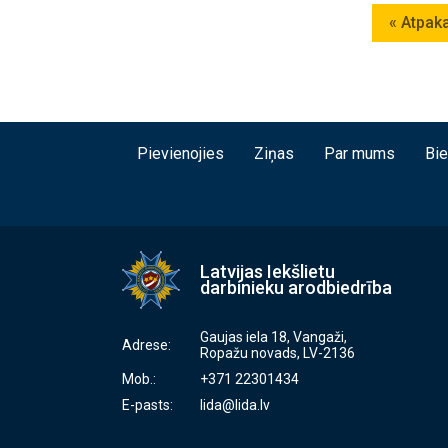
« Atpak
Pievienojies
Ziņas
Par mums
Bi
Latvijas Iekšlietu
darbinieku arodbiedrība
Gaujas iela 18, Vangaži,
Adrese:
Ropažu novads, LV-2136
Mob.:
+371 22301434
E-pasts:
lida@lida.lv