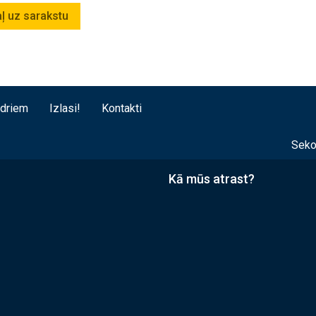
aļ uz sarakstu
edriem
Izlasi!
Kontakti
Seko
Kā mūs atrast?