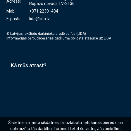
Adrese:
Ropažu novads, LV-2136
Mob.:
+371 22301434
E-pasts:
lida@lida.lv
© Latvijas Iekšlietu darbinieku arodbiedrība (LIDA)
Informācijas pārpublicēšanas gadījumā obligāta atsauce uz LIDA
Kā mūs atrast?
Šī vietne izmanto sīkdatnes, lai uzlabotu lietošanas pieredzi un
optimizētu tās darbību. Turpinot lietot šo vietni, Jūs piekrītiet