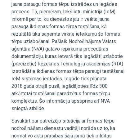
jauna paraugu formas tērpu izstrādes un iegādes
process. Tā, piemēram, Iekšlietu ministrija (IeM)
informē par to, ka dienestos jau ir veikta jauna
parauga ikdienas formas tērpa testēšana, kā
rezultātā tika saņemta virkne ieteikumu šo formas
tērpu uzlabošanai. Pašlaik Nodrošinājuma Valsts
aģentūra (NVA) gatavo iepirkuma procedūras
dokumentāciju, kuras ietvarā tiks iegādāti uzlabotie
(precizētie) Rēzeknes Tehnoloģiju akadēmijas (RTA)
izstrādātie ikdienas formas tērpa paraugi testēšanai
IeM sistēmas iestādēs. Iegāde tiek plānota
2018.gada otrajā pusē, iegādājoties līdz 300
atkārtotai testēšanai paredzētus formas tērpu
komplektus. Šo informāciju apstiprina arī NVA
sniegtā atbilde.
Savukārt par patreizējo situāciju ar formas tērpu
nodrošināšanu dienestu vadītāji norāda uz to, ka
normatīvo aktu prasības šajā jomā tiek pildītas