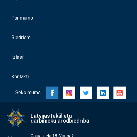
Par mums
Biedriem
Izlasi!
Kontakti
Seko mums:
Latvijas Iekšlietu
darbinieku arodbiedrība
Gaujas iela 18, Vangaži,