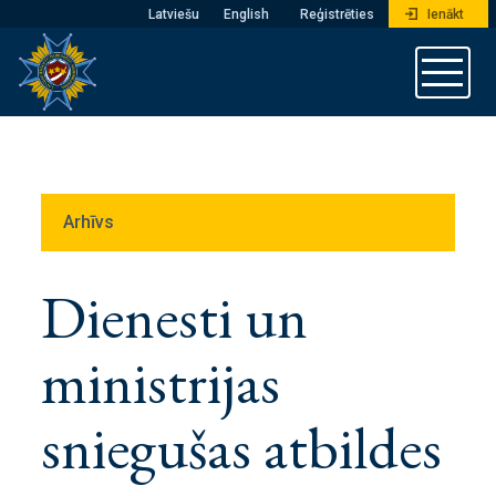
Latviešu
English
Reģistrēties
Ienākt
Arhīvs
Dienesti un
ministrijas
sniegušas atbildes