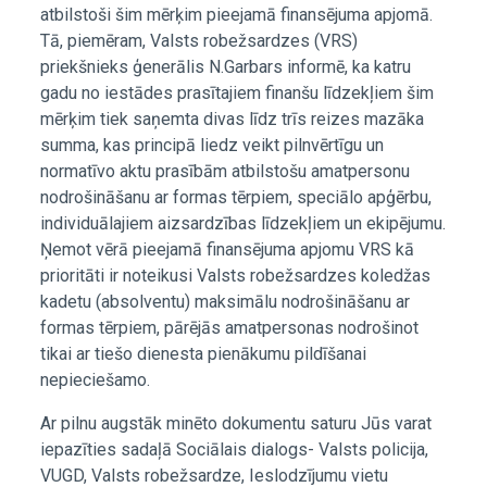
atbilstoši šim mērķim pieejamā finansējuma apjomā.
Tā, piemēram, Valsts robežsardzes (VRS)
priekšnieks ģenerālis N.Garbars informē, ka katru
gadu no iestādes prasītajiem finanšu līdzekļiem šim
mērķim tiek saņemta divas līdz trīs reizes mazāka
summa, kas principā liedz veikt pilnvērtīgu un
normatīvo aktu prasībām atbilstošu amatpersonu
nodrošināšanu ar formas tērpiem, speciālo apģērbu,
individuālajiem aizsardzības līdzekļiem un ekipējumu.
Ņemot vērā pieejamā finansējuma apjomu VRS kā
prioritāti ir noteikusi Valsts robežsardzes koledžas
kadetu (absolventu) maksimālu nodrošināšanu ar
formas tērpiem, pārējās amatpersonas nodrošinot
tikai ar tiešo dienesta pienākumu pildīšanai
nepieciešamo.
Ar pilnu augstāk minēto dokumentu saturu Jūs varat
iepazīties sadaļā Sociālais dialogs- Valsts policija,
VUGD, Valsts robežsardze, Ieslodzījumu vietu