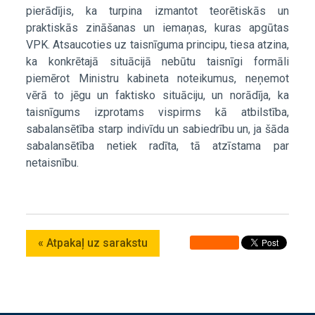
pierādījis, ka turpina izmantot teorētiskās un
praktiskās zināšanas un iemaņas, kuras apgūtas
VPK. Atsaucoties uz taisnīguma principu, tiesa atzina,
ka konkrētajā situācijā nebūtu taisnīgi formāli
piemērot Ministru kabineta noteikumus, neņemot
vērā to jēgu un faktisko situāciju, un norādīja, ka
taisnīgums izprotams vispirms kā atbilstība,
sabalansētība starp indivīdu un sabiedrību un, ja šāda
sabalansētība netiek radīta, tā atzīstama par
netaisnību.
« Atpakaļ uz sarakstu