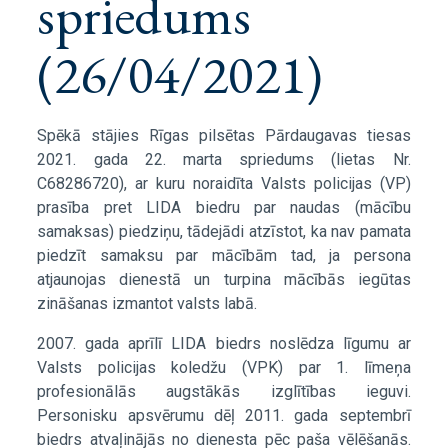
spriedums
(26/04/2021)
Spēkā stājies Rīgas pilsētas Pārdaugavas tiesas
2021. gada 22. marta spriedums (lietas Nr.
C68286720), ar kuru noraidīta Valsts policijas (VP)
prasība pret LIDA biedru par naudas (mācību
samaksas) piedziņu, tādejādi atzīstot, ka nav pamata
piedzīt samaksu par mācībām tad, ja persona
atjaunojas dienestā un turpina mācībās iegūtas
zināšanas izmantot valsts labā.
2007. gada aprīlī LIDA biedrs noslēdza līgumu ar
Valsts policijas koledžu (VPK) par 1. līmeņa
profesionālās augstākās izglītības ieguvi.
Personisku apsvērumu dēļ 2011. gada septembrī
biedrs atvaļinājās no dienesta pēc paša vēlēšanās.