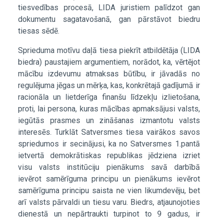
tiesvedības procesā, LIDA juristiem palīdzot gan
dokumentu sagatavošanā, gan pārstāvot biedru
tiesas sēdē.
Sprieduma motīvu daļā tiesa piekrīt atbildētāja (LIDA
biedra) paustajiem argumentiem, norādot, ka, vērtējot
mācību izdevumu atmaksas būtību, ir jāvadās no
regulējuma jēgas un mērķa, kas, konkrētajā gadījumā ir
racionāla un lietderīga finanšu līdzekļu izlietošana,
proti, lai persona, kuras mācības apmaksājusi valsts,
iegūtās prasmes un zināšanas izmantotu valsts
interesēs. Turklāt Satversmes tiesa vairākos savos
spriedumos ir secinājusi, ka no Satversmes 1.pantā
ietvertā demokrātiskas republikas jēdziena izriet
visu valsts institūciju pienākums savā darbībā
ievērot samērīguma principu un pienākums ievērot
samērīguma principu saista ne vien likumdevēju, bet
arī valsts pārvaldi un tiesu varu. Biedrs, atjaunojoties
dienestā un nepārtraukti turpinot to 9 gadus, ir