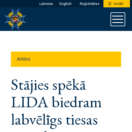
Latviešu
English
Reģistrēties
Ienākt
Arhīvs
Stājies spēkā
LIDA biedram
labvēlīgs tiesas