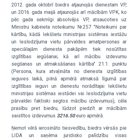
2012. gada oktobrī biedrs atjaunojās dienestam VP,
un 2016. gada maijā atjaunojās arī mācībām VPK, ko
pēc gada sekmīgi absolvējis. VP, atsaucoties uz
Ministru kabineta noteikumu Nr.257 "Noteikumi par
kārtību, kādā Iekšlietu ministrijas sistēmas iestāžu
un Ieslodzījuma vietu pārvaldes amatpersonas ar
speciālajām dienesta pakāpēm tiek nosūtītas
izglītības iegūšanai, kā arī mācību izdevumu
segšanas un atmaksāšanas kārtība" 21.1. punktu
(Persona, kura atvaļināta no dienesta izglītības
ieguves laikā, pilnā apmērā atmaksā līgumā par
izglītības ieguvi un dienestu norādītajai Iekšlietu
ministrijas sistēmas iestādei vai Ieslodzījuma vietu
pārvaldei faktiski segtos mācību izdevumus), cēla
prasību pret biedru, lūdzot piedzīt ar mācībām
saistītos izdevumus
3216.50
euro apmērā.
Ņemot vērā ierosināto tiesvedību, biedrs vērsās pie
LIDA un saņēma juridisko palīdzību visas